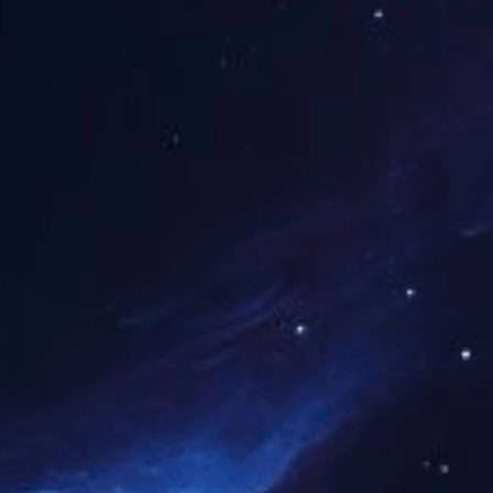
四川旭东机械教您如何充分利用碎米
打米机提高碾米质量的方法
热门关键词
Keywords
旭东农业机械
旭东机械
四川旭东
联系我们
Contact Us
开云(中国)Kaiyun官方体育平台
电 话：15298010900(李经理）
电 话：17360310626（刘经理）
邮 箱：xudongagro-machine@hotmail.com
地 址：四川乐山市井研县研城镇夏家桥街希望大道106
350型全麦面粉机