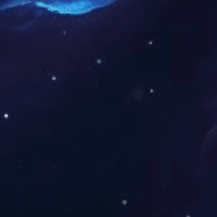
开云(中国)Kaiyun官方体育平台是一家有着31年生产和研发农业机
可证，拥有外贸自由进出口权，并通过ISO9001:2008国际质量体
小企业培育目录。
更多关于我们
快速导航
蝴蝶碾米机细糠单机
蝴蝶款细糠碾米组合机
蝴蝶款碾米机单机
蝴蝶款组合机
玉米脱粒机
全喂入水稻脱粒机
21粉机
猪表哥
双机头碾米机
500斤大产量打米机
旗舰款碾米机
高端款碾米机粉碎组合机