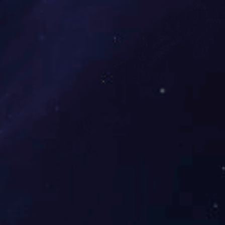
械经验的企业。主要产品有新型碾米机、饲料粉碎机、稻麦脱粒机、玉米脱粒
系认证。荣获国家高新技术企业，四川省企业质量信誉A级企业，乐山市十佳农