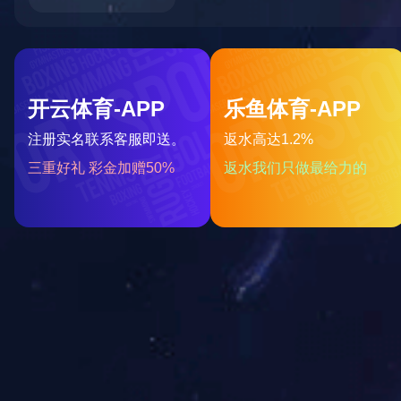
技术资讯
在线留言
联系我们
联系
产品中心
当前位置：
开云(中国)Kaiyun官方体育平台
>
产品中心
产品中心
Product
蝴蝶碾米机细糠单机
蝴蝶款细糠碾米组合机
蝴蝶款碾米机单机
蝴蝶款组合机
玉米脱粒机
全喂入水稻脱粒机
21粉机
猪表哥
双机头碾米机
500斤大产量打米机