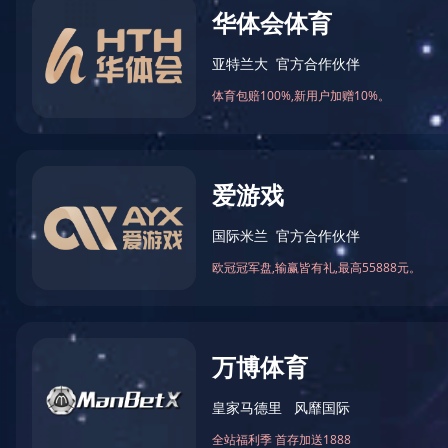
猪表哥
双机头碾米机
500斤大产量打米机
旗舰款碾米机
高端款碾米机粉碎组合机
旗舰款碾米机粉碎组合机
500斤大产量碾米机粉碎组合机
超微粉碎机
吸引搬送机
粮食去石机
超微粉碎组合机
双机头超微粉碎组合机
350型全麦面粉机
6N-2000商用碾米机
3ZQ-5Q树枝粉碎机
3ZQ-12Q树枝粉碎机
3ZQ-13Q树枝粉碎机
砻碾一体组合机
车间展示
车间厂房展示
新闻中心
公司新闻
行业资讯