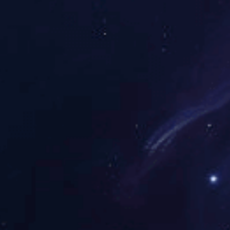
四川旭东机械教您如何充分利用碎米
打米机提高碾米质量的方法
热门关键词
Keywords
四川旭东
旭东农业机械
旭东机械
联系我们
Contact Us
开云(中国)Kaiyun官方体育平台
电 话：15298010900(李经理）
电 话：17360310626（刘经理）
邮 箱：xudongagro-machine@hotmail.com
地 址：四川乐山市井研县研城镇夏家桥街希望大道106
打米机提高碾米质量