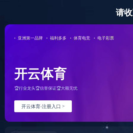
31年专注农业机械生产和研发
SINCE 1993
来电咨询：
19183384367
热线电话：
15298010900
开云(中国)Kaiyun官方体育平台
猪表哥
关于我们
产品中心
蝴蝶碾米机细糠单机
蝴蝶款细糠碾米组合机
蝴蝶款碾米机单机
蝴蝶款组合机
玉米脱粒机
全喂入水稻脱粒机
21粉机