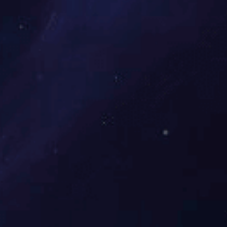
械经验的企业。主要产品有新型碾米机、饲料粉碎机、稻麦脱粒机、玉米脱粒
系认证。荣获国家高新技术企业，四川省企业质量信誉A级企业，乐山市十佳农