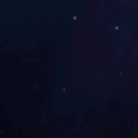
猪表哥
双机头碾米机
500斤大产量打米机
旗舰款碾米机
高端款碾米机粉碎组合机
旗舰款碾米机粉碎组合机
500斤大产量碾米机粉碎组合机
超微粉碎机
吸引搬送机
粮食去石机
超微粉碎组合机
双机头超微粉碎组合机
350型全麦面粉机
6N-2000商用碾米机
3ZQ-5Q树枝粉碎机
3ZQ-12Q树枝粉碎机
3ZQ-13Q树枝粉碎机
砻碾一体组合机
关于我们
联系方式
内贸/外贸